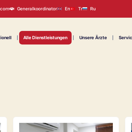
.com
Generalkoordinator
En
Tr
Ru
tionell
Alle Dienstleistungen
Unsere Ärzte
Servi