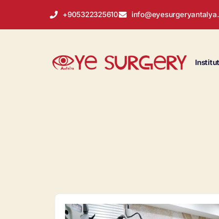
+905322325610
info@eyesurgeryantalya
Institu