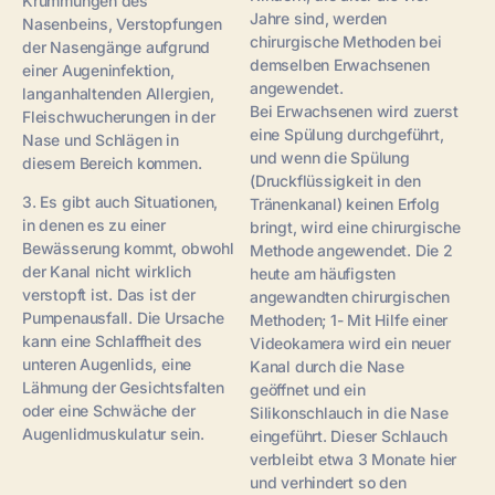
Krümmungen des
Jahre sind, werden
Nasenbeins, Verstopfungen
chirurgische Methoden bei
der Nasengänge aufgrund
demselben Erwachsenen
einer Augeninfektion,
angewendet.
langanhaltenden Allergien,
Bei Erwachsenen wird zuerst
Fleischwucherungen in der
eine Spülung durchgeführt,
Nase und Schlägen in
und wenn die Spülung
diesem Bereich kommen.
(Druckflüssigkeit in den
3. Es gibt auch Situationen,
Tränenkanal) keinen Erfolg
in denen es zu einer
bringt, wird eine chirurgische
Bewässerung kommt, obwohl
Methode angewendet. Die 2
der Kanal nicht wirklich
heute am häufigsten
verstopft ist. Das ist der
angewandten chirurgischen
Pumpenausfall. Die Ursache
Methoden; 1- Mit Hilfe einer
kann eine Schlaffheit des
Videokamera wird ein neuer
unteren Augenlids, eine
Kanal durch die Nase
Lähmung der Gesichtsfalten
geöffnet und ein
oder eine Schwäche der
Silikonschlauch in die Nase
Augenlidmuskulatur sein.
eingeführt. Dieser Schlauch
verbleibt etwa 3 Monate hier
und verhindert so den