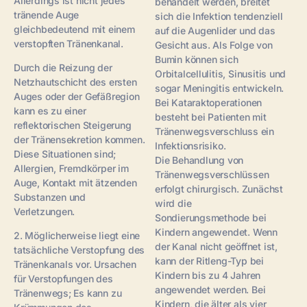
Allerdings ist nicht jedes
behandelt werden, breitet
tränende Auge
sich die Infektion tendenziell
gleichbedeutend mit einem
auf die Augenlider und das
verstopften Tränenkanal.
Gesicht aus. Als Folge von
Bumin können sich
Durch die Reizung der
Orbitalcellulitis, Sinusitis und
Netzhautschicht des ersten
sogar Meningitis entwickeln.
Auges oder der Gefäßregion
Bei Kataraktoperationen
kann es zu einer
besteht bei Patienten mit
reflektorischen Steigerung
Tränenwegsverschluss ein
der Tränensekretion kommen.
Infektionsrisiko.
Diese Situationen sind;
Die Behandlung von
Allergien, Fremdkörper im
Tränenwegsverschlüssen
Auge, Kontakt mit ätzenden
erfolgt chirurgisch. Zunächst
Substanzen und
wird die
Verletzungen.
Sondierungsmethode bei
Kindern angewendet. Wenn
2. Möglicherweise liegt eine
der Kanal nicht geöffnet ist,
tatsächliche Verstopfung des
kann der Ritleng-Typ bei
Tränenkanals vor. Ursachen
Kindern bis zu 4 Jahren
für Verstopfungen des
angewendet werden. Bei
Tränenwegs; Es kann zu
Kindern, die älter als vier