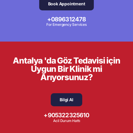
Book Appointment
+0896312478
For Emergency Services
Antalya 'da Göz Tedavisi için
Uygun Bir Klinik mi
Arıyorsunuz?
Bilgi Al
+905322325610
Acil Durum Hattı