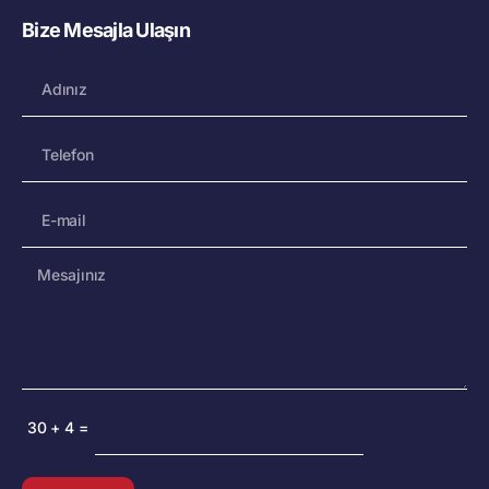
Bize Mesajla Ulaşın
30
+
4
=