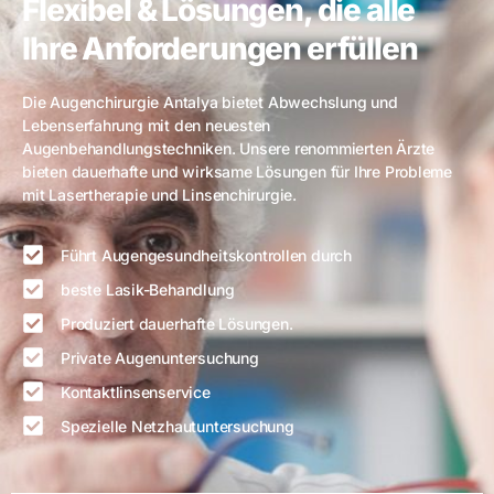
Flexibel & Lösungen, die alle
Ihre Anforderungen erfüllen
Die Augenchirurgie Antalya bietet Abwechslung und
Lebenserfahrung mit den neuesten
Augenbehandlungstechniken. Unsere renommierten Ärzte
bieten dauerhafte und wirksame Lösungen für Ihre Probleme
mit Lasertherapie und Linsenchirurgie.
Führt Augengesundheitskontrollen durch
beste Lasik-Behandlung
Produziert dauerhafte Lösungen.
Private Augenuntersuchung
Kontaktlinsenservice
Spezielle Netzhautuntersuchung