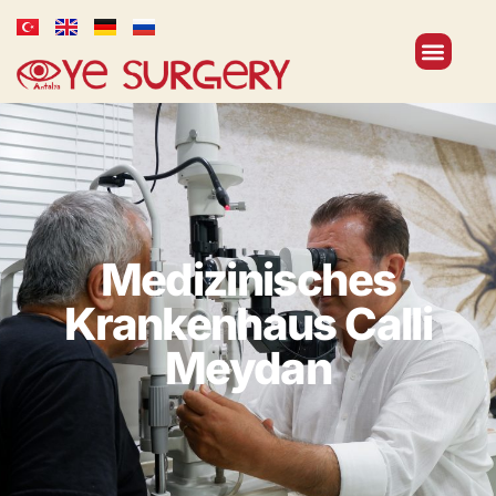
Medizinisches
Krankenhaus Calli
Meydan