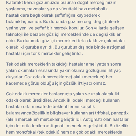
Katarakt kendi gözümüzde bulunan doğal merceğimizin
yaşlanma, travmalar ya da vücuttaki bazı metabolik
hastalıklara bağlı olarak şeffaflığını kaybederek
bulanıklaşmasıdır. Bu durumda göz merceği değiştirilerek
yerine yeni ve şeffaf bir mercek konulur. Son yıllarda gelişen
teknoloji ile beraber göz içi merceklerinde de değişiklikler
oldu. Bu durumda göz içi mercekleri tek odaklı ve çok odaklı
olarak iki guruba ayrıldı. Bu gurubun dışında bir de astigmatlı
hastalar için torik mercekler geliştirildi.
Tek odaklı merceklerin takıldığı hastalar ameliyattan sonra
yakın okumaları esnasında yakın okuma gözlüğüne ihtiyaç
duyarlar. Çok odaklı merceklerde( akıllı mercekler) her
kademede görüş olduğu için gözlük ihtiyacı olmaz.
Çok odaklı mercekler başlangıçta yakın ve uzak olarak iki
odaklı olarak üretildiler. Ancak iki odaklı merceği kullanan
hastalar orta mesafede beklentilerine karşılık
bulamayınca(özellikle bilgisayar kullananlar) trifokal, panoptix
(akıllı mercekler) mercekler geliştirildi. Astigmatı olan hastalar
için de torik denilen astigmatlı mercekler geliştirildi. Bu özellik
hem monofokal (tek odaklı) hem de çok odaklı merceklerde