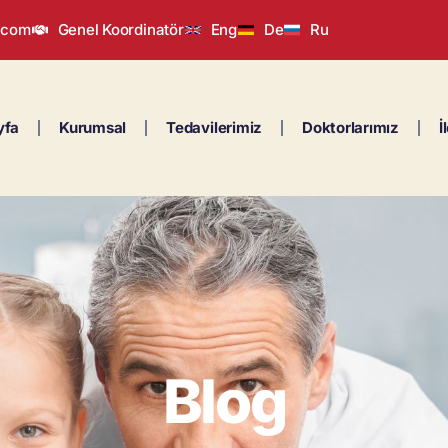
.com
Genel Koordinatör
Eng
De
Ru
yfa
Kurumsal
Tedavilerimiz
Doktorlarımız
İ
Blog