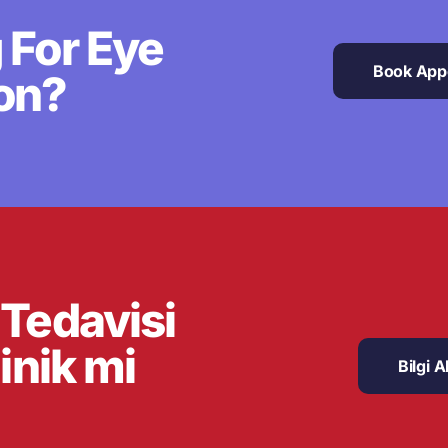
 For Eye
Book App
on?
 Tedavisi
inik mi
Bilgi A