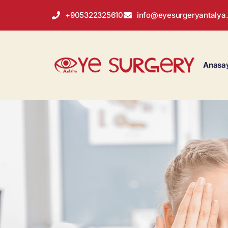
+905322325610
info@eyesurgeryantalya
Anasa