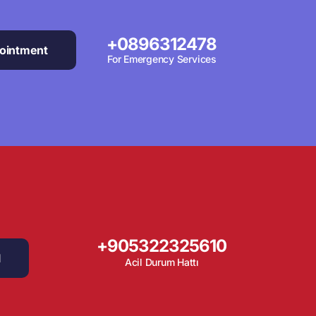
+0896312478
ointment
For Emergency Services
+905322325610
l
Acil Durum Hattı