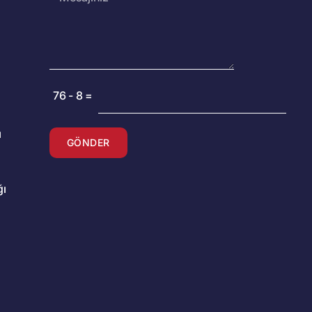
76
-
8
=
ı
GÖNDER
ğı