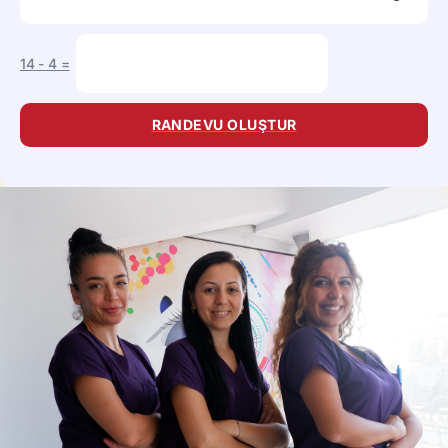
14
-
4
=
RANDEVU OLUŞTUR