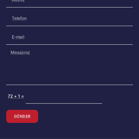
72
+
1
=
GÖNDER