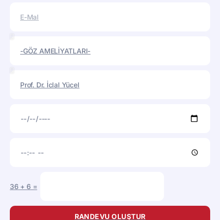
36
+
6
=
RANDEVU OLUŞTUR