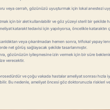
ru veya cerrah, gözünüzü uyuşturmak için lokal anestezi uygu
 için bir alet kullanılabilir ve göz yüzeyi steril bir şekilde ha
liyat katarakt tedavisi için yapılıyorsa, öncelikle kataraktın 
karıldıktan veya çıkarılmadan hemen sonra, trifokal yapay lens g
lerde net görüş sağlayacak şekilde tasarlanmıştır.
sonra, gözünüzün iyileşmesine izin vermek için bir süre beklen
ze verecektir.
r prosedürdür ve çoğu vakada hastalar ameliyat sonrası hızla iy
bilir. Bu nedenle, ameliyat öncesi göz doktorunuzla riskleri ve