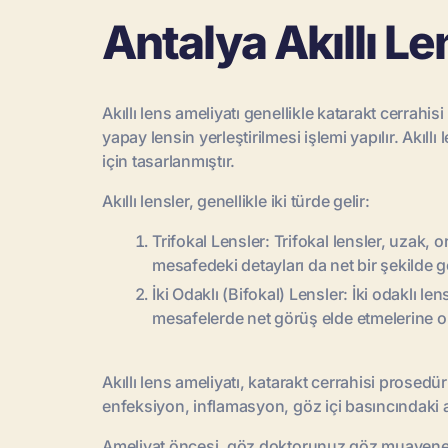
Antalya Akıllı L
Akıllı lens ameliyatı genellikle katarakt cerrahis
yapay lensin yerleştirilmesi işlemi yapılır. Akı
için tasarlanmıştır.
Akıllı lensler, genellikle iki türde gelir:
Trifokal Lensler: Trifokal lensler, uzak, 
mesafedeki detayları da net bir şekilde g
İki Odaklı (Bifokal) Lensler: İki odaklı l
mesafelerde net görüş elde etmelerine ol
Akıllı lens ameliyatı, katarakt cerrahisi prosedür
enfeksiyon, inflamasyon, göz içi basıncındaki a
Ameliyat öncesi, göz doktorunuz göz muayenesi y