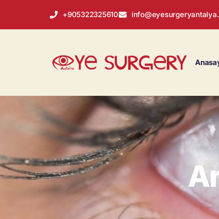
+905322325610
info@eyesurgeryantalya
Anasa
An