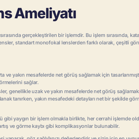
ens Ameliyatı
i sırasında gerçekleştirilen bir işlemdir. Bu işlem sırasında, ka
llı lensler, standart monofokal lenslerden farklı olarak, çeşitl
orta ve yakın mesafelerde net görüş sağlamak için tasarlanmıştır
örmelerini sağlar.
ensler, genellikle uzak ve yakın mesafelerde net görüş sağlamak 
anak tanırken, yakın mesafedeki detayları net bir şekilde görm
ü gibi yaygın bir işlem olmakla birlikte, her cerrahi işlemde old
rtış ve görme kaybı gibi komplikasyonlar bulunabilir.
aparak, göz sağlığınızı değerlendirir ve sizin için en uygun 