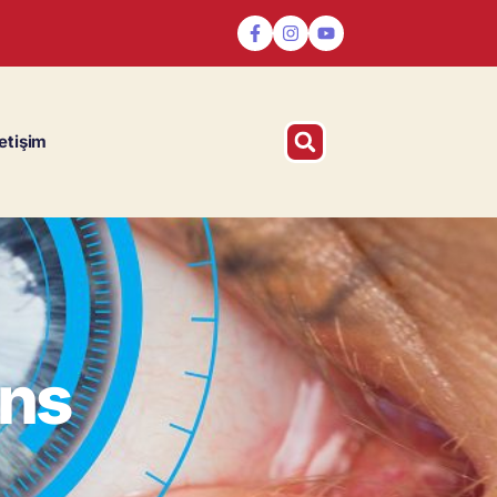
letişim
ens