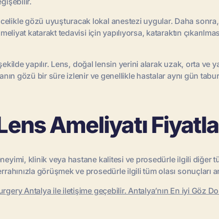
ğişebilir.
elikle gözü uyuşturacak lokal anestezi uygular. Daha sonra, gö
 ameliyat katarakt tedavisi için yapılıyorsa, kataraktın çıkarılm
bir şekilde yapılır. Lens, doğal lensin yerini alarak uzak, orta
anın gözü bir süre izlenir ve genellikle hastalar aynı gün tabur
 Lens Ameliyatı Fiyatl
eyimi, klinik veya hastane kalitesi ve prosedürle ilgili diğer 
errahınızla görüşmek ve prosedürle ilgili tüm olası sonuçları 
rgery Antalya ile iletişime geçebilir. Antalya’nın En iyi Göz Dokt