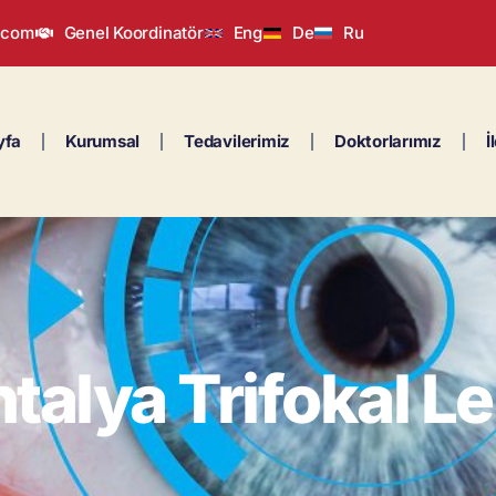
.com
Genel Koordinatör
Eng
De
Ru
yfa
Kurumsal
Tedavilerimiz
Doktorlarımız
İ
talya Trifokal L