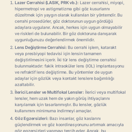
Lazer Cerrahisi (LASIK, PRK vb.):
Lazer cerrahisi, miyopi,
hipermetropi ve astigmatizma gibi göz kusurlarını
düzeltmek için yaygın olarak kullanılan bir yöntemdir. Bu
cerrahi prosedürler, göz doktorunun uygun gördüğü
adaylara uygulanır. Ancak, herkes için uygun olmayabilir
ve riskleri de bulunabilir. Bir göz doktoruna danışarak
uygunluğunuzu değerlendirmek önemlidir.
Lens Değiştirme Cerrahisi:
Bu cerrahi işlem, katarakt
veya presbiyopi tedavisi için lensin tamamen
değiştirilmesini içerir. İki tür lens değiştirme cerrahisi
bulunmaktadır: fakik intraoküler lens (IOL) implantasyonu
ve refraktif lens değiştirme. Bu yöntemler de uygun
adaylar için gözlük veya kontakt lenslere bağımlılığı
azaltabilir.
İlerici Lensler ve Multifokal Lensler:
İlerici veya multifokal
lensler, hem uzak hem de yakın görüş ihtiyaçlarını
karşılamak için tasarlanmıştır. Bu lensler, gözlük
kullanımını minimuma indirmeyi amaçlar.
Göz Egzersizleri:
Bazı insanlar, göz kaslarını
güçlendirmek ve göz koordinasyonunu artırmak amacıyla
göz egzersizleri yapmayı tercih eder. Ancak, bu