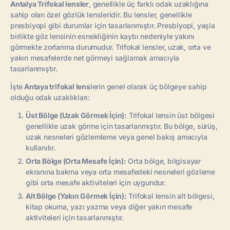
Antalya Trifokal lensler
, genellikle üç farklı odak uzaklığına
sahip olan özel gözlük lensleridir. Bu lensler, genellikle
presbiyopi gibi durumlar için tasarlanmıştır. Presbiyopi, yaşla
birlikte göz lensinin esnekliğinin kaybı nedeniyle yakını
görmekte zorlanma durumudur. Trifokal lensler, uzak, orta ve
yakın mesafelerde net görmeyi sağlamak amacıyla
tasarlanmıştır.
İşte
Antaya trifokal lens
lerin genel olarak üç bölgeye sahip
olduğu odak uzaklıkları:
Üst Bölge (Uzak Görmek İçin):
Trifokal lensin üst bölgesi
genellikle uzak görme için tasarlanmıştır. Bu bölge, sürüş,
uzak nesneleri gözlemleme veya genel bakış amacıyla
kullanılır.
Orta Bölge (Orta Mesafe İçin):
Orta bölge, bilgisayar
ekranına bakma veya orta mesafedeki nesneleri gözleme
gibi orta mesafe aktiviteleri için uygundur.
Alt Bölge (Yakın Görmek İçin):
Trifokal lensin alt bölgesi,
kitap okuma, yazı yazma veya diğer yakın mesafe
aktiviteleri için tasarlanmıştır.