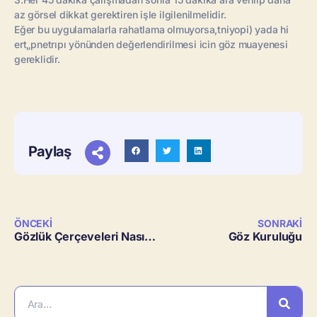
az görsel dikkat gerektiren işle ilgilenilmelidir.
Eğer bu uygulamalarla rahatlama olmuyorsa,tniyopi) yada hi
ert„pnetrıpı yönünden değerlendirilmesi icin göz muayenesi
gereklidir.
Paylaş
ÖNCEKI
SONRAKI
Gözlük Çerçeveleri Nasıl Olmalıdır?
Göz Kuruluğu