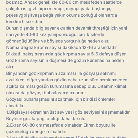
bozmaz. Ancak genellikle 60-80 cm mesafeden saatlerce
çalışılması gizli hipermedopi, miyopi yada başlangıç
pr,esılygpişi(yaşa bağlı yakın okuma zorluğu) olanlarda
kendini hisse-dirir.
Bunun dışında bilgisayar ekranları devamlı titreştiği için yani
saniyede 40-80 kez yanıpsöndüğü için, kişilerde
görmegüçlüğüne ve böylece yorgunluğa neden olur.
Normaldegöz kırpma sayısı dakikada 12-16 arasındadır.
Dikkatli bakış sırasında göz kırpma sayısı 5-6 defaya düşer.
Göz kırpma sayısının düşmesi de gözün kurumasına neden
olur.
Bir yandan göz kırpmanın azalması ile gözyaşı salınımı
azalırken, diğer yandan gözün daha uzun süre nemlenmeden
açıkta kalması gözün kurumasına sebep olur. Ortamın klimalı
olması da gözyaşı buharlaşmasını artınr.
Gözyaşı buharlaşmasını azaltmak için bir dizi önlemler
alınabilir.
1.Bilgisayar ekranının üst seviyesi göz seviyesini aşmamalıdır.
Böylece göz kapağı aralığı daha dar olur.
2.Ekran 60-80 cm mesafede olmalıdır. Ekran boyutu ile
çözünürlüğü dengeli olmalıdır.
3.Her 45 dakika çalışmadan sonra 15 dakika ara verilip daha